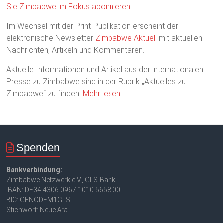
Sie Zimbabwe im Fokus abonnieren
.
Im Wechsel mit der Print-Publikation erscheint der
elektronische Newsletter
Zimbabwe Aktuell
mit aktuellen
Nachrichten, Artikeln und Kommentaren.
Aktuelle Informationen und Artikel aus der internationalen
Presse zu Zimbabwe sind in der Rubrik „Aktuelles zu
Zimbabwe“ zu finden.
Mehr lesen
Spenden
Bankverbindung:
Zimbabwe Netzwerk e.V., GLS-Bank
IBAN: DE34 4306 0967 1010 5658 00
BIC: GENODEM1GLS
Stichwort: Neue Ära